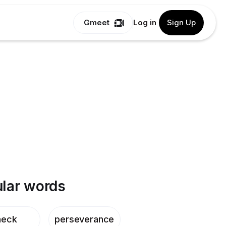
Gmeet
Log in
Sign Up
lar words
heck
perseverance