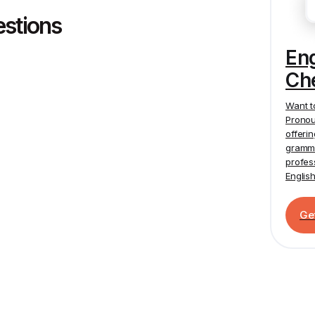
estions
En
Ch
Want t
Pronou
offeri
gramma
profes
Englis
Ge